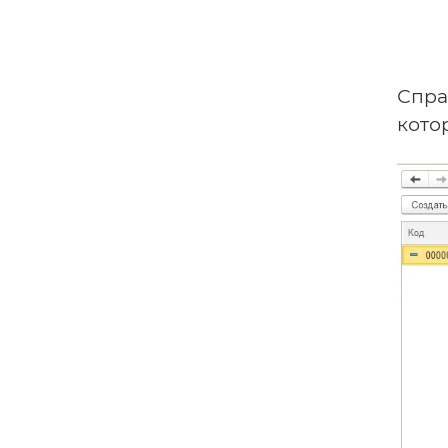
Спра
кото