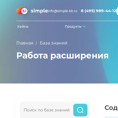
8 (495) 989-44-12
info@simple-kit.ru
Кейсы
Продукты
Simple.Мобильная переоценка CV
Главная
База знаний
Работа расширения
Сод