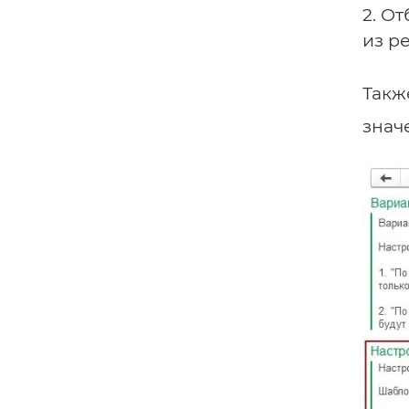
2. О
из р
Такж
знач