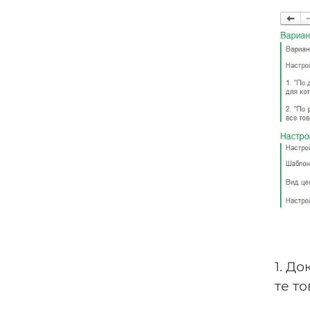
1. Д
те т